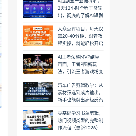
A短剧全产业链拆解，
2天12小时全程干货输
出，彻底的了解AI短剧
是一门什么生意
大众点评项目，每天仅
需20-40分钟，跟着教
程实操，就能轻松开启
月入1W+賺钱之路
AI王者荣耀MVP结算
画面，王者P图新玩
法，引流王者游戏粉变
现
汽车广告剪辑教学：从
素材筛选到成片输出，
新手也能剪出高级感汽
车大片
零基础学习书单剪辑，
热门视频类型的完整制
作流程（更新2026）