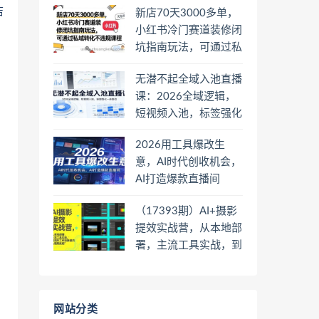
店
新店70天3000多单，
小红书冷门赛道装修闭
坑指南玩法，可通过私
域转化不违规课程
无潜不起全域入池直播
课：2026全域逻辑，
短视频入池，标签强化
一步到位
2026用工具爆改生
意，AI时代创收机会，
AI打造爆款直播间
（17393期）AI+摄影
提效实战营，从本地部
署，主流工具实战，到
高阶工作流搭建的全链
路技能
网站分类