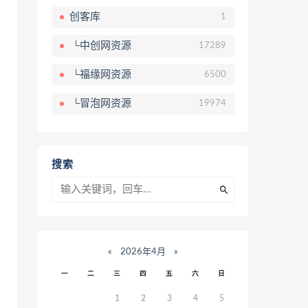
创客库
1
└中创网资源
17289
└福缘网资源
6500
└冒泡网资源
19974
搜索
«
2026年4月
»
一
二
三
四
五
六
日
1
2
3
4
5