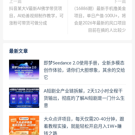
上一篇
下一篇
抖音某大V最新AI佛学带货项
（16886期）最新手机撸美金
目，AI劝善视频制作教学，可
项目，单日产值·100U+，将
涨粉可带货可做分成
会是2026年最新的风口项目
目前在搞的人比较少
最新文章
即梦Seedance 2.0使用手册，全新多模态
创作体验，请你们大胆想象，其余的交给
它
A短剧全产业链拆解，2天12小时全程干
货输出，彻底的了解AI短剧是一门什么生
意
大众点评项目，每天仅需20-40分钟，跟
着教程实操，就能轻松开启月入1W+賺
钱之路