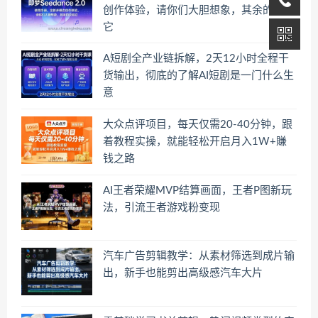
创作体验，请你们大胆想象，其余的交给
它
A短剧全产业链拆解，2天12小时全程干
货输出，彻底的了解AI短剧是一门什么生
意
大众点评项目，每天仅需20-40分钟，跟
着教程实操，就能轻松开启月入1W+賺
钱之路
AI王者荣耀MVP结算画面，王者P图新玩
法，引流王者游戏粉变现
汽车广告剪辑教学：从素材筛选到成片输
出，新手也能剪出高级感汽车大片