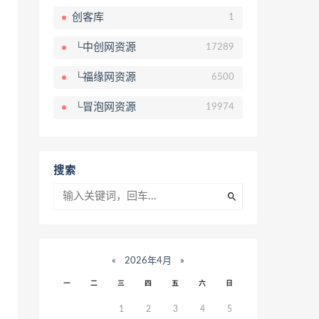
创客库
1
└中创网资源
17289
└福缘网资源
6500
└冒泡网资源
19974
搜索
«
2026年4月
»
一
二
三
四
五
六
日
1
2
3
4
5