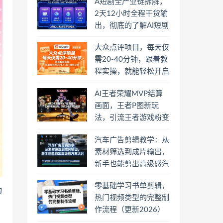
A短剧全产业链拆解，
2天12小时全程干货输
出，彻底的了解AI短剧
是一门什么生意
大众点评项目，每天仅
需20-40分钟，跟着教
程实操，就能轻松开启
月入1W+賺钱之路
AI王者荣耀MVP结算
画面，王者P图新玩
法，引流王者游戏粉变
现
汽车广告剪辑教学：从
素材筛选到成片输出，
新手也能剪出高级感汽
车大片
零基础学习书单剪辑，
构
热门视频类型的完整制
作流程（更新2026）