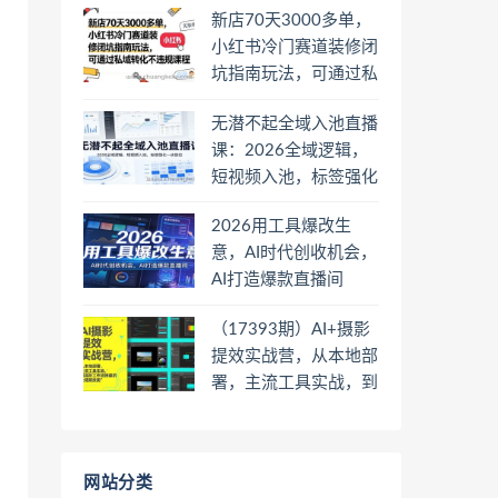
。
新店70天3000多单，
小红书冷门赛道装修闭
坑指南玩法，可通过私
域转化不违规课程
无潜不起全域入池直播
课：2026全域逻辑，
短视频入池，标签强化
一步到位
2026用工具爆改生
意，AI时代创收机会，
AI打造爆款直播间
（17393期）AI+摄影
提效实战营，从本地部
署，主流工具实战，到
高阶工作流搭建的全链
路技能
网站分类