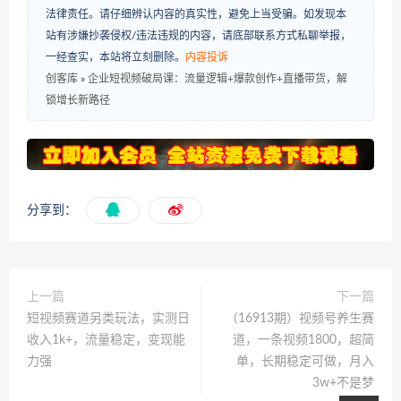
法律责任。请仔细辨认内容的真实性，避免上当受骗。如发现本
站有涉嫌抄袭侵权/违法违规的内容，请底部联系方式私聊举报，
一经查实，本站将立刻删除。
内容投诉
创客库
»
企业短视频破局课：流量逻辑+爆款创作+直播带货，解
锁增长新路径
分享到：
上一篇
下一篇
短视频赛道另类玩法，实测日
（16913期）视频号养生赛
收入1k+，流量稳定，变现能
道，一条视频1800，超简
力强
单，长期稳定可做，月入
3w+不是梦