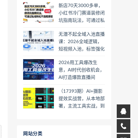
新店70天3000多单，
小红书冷门赛道装修闭
坑指南玩法，可通过私
域转化不违规课程
无潜不起全域入池直播
课：2026全域逻辑，
短视频入池，标签强化
一步到位
2026用工具爆改生
意，AI时代创收机会，
AI打造爆款直播间
（17393期）AI+摄影
提效实战营，从本地部
署，主流工具实战，到
高阶工作流搭建的全链
路技能
网站分类