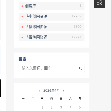
创客库
1
└中创网资源
17289
└福缘网资源
6500
└冒泡网资源
19974
搜索
«
2026年4月
»
一
二
三
四
五
六
日
1
2
3
4
5