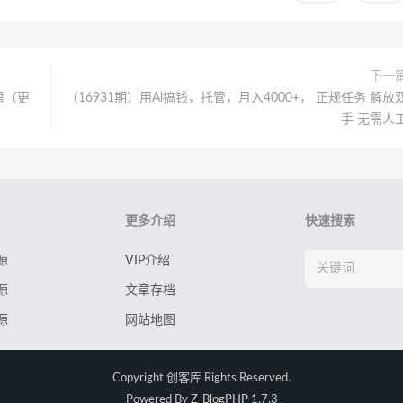
下一
籍（更
（16931期）用Ai搞钱，托管，月入4000+， 正规任务 解放
手 无需人
更多介绍
快速搜索
源
VIP介绍
源
文章存档
源
网站地图
Copyright
创客库
Rights Reserved.
Powered By
Z-BlogPHP 1.7.3