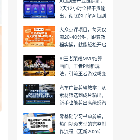
A短剧全产业链拆解，
2天12小时全程干货输
出，彻底的了解AI短剧
是一门什么生意
大众点评项目，每天仅
需20-40分钟，跟着教
程实操，就能轻松开启
月入1W+賺钱之路
AI王者荣耀MVP结算
画面，王者P图新玩
法，引流王者游戏粉变
现
汽车广告剪辑教学：从
素材筛选到成片输出，
新手也能剪出高级感汽
车大片
零基础学习书单剪辑，
热门视频类型的完整制
作流程（更新2026）