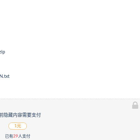
ip
txt
前隐藏内容需要支付
1元
已有
29
人支付