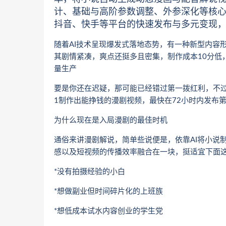
计、基础与高阶参数调整、外参深化等核
抖音、快手等平台的快速发布与多元变现，
随着AI技术呈现爆发式落地态势，有一种新型内容
其剧情紧凑，爽点还挺多且密集，制作成本10分低
量生产
要是你还在迟疑，那可能已经错过第一拨红利，不
1制作出能挣钱的漫剧视频，最快在72小时内发布
为什么现在是入局漫剧的最佳时机
通俗来讲漫剧解说，简单些说便是，依靠AI将小说
感以及短视频的传播效率融合在一块，挺适宜下面
*没有拍摄经验的小白
*想做副业但时间碎片化的上班族
*想低成本试水内容创业的学生党