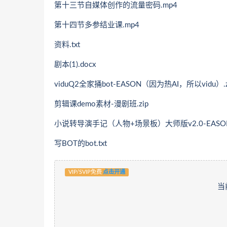
第十三节自媒体创作的流量密码.mp4
第十四节多参结业课.mp4
资料.txt
剧本(1).docx
viduQ2全家捅bot-EASON（因为热AI，所以vidu）.z
剪辑课demo素材-漫剧班.zip
小说转导演手记（人物+场景板）大师版v2.0-EASON.
写BOT的bot.txt
VIP/SVIP免费
点击开通
当