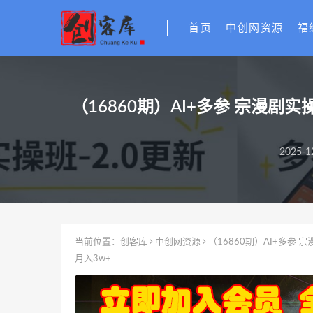
首页
中创网资源
福
（16860期）AI+多参 宗漫
2025-1
当前位置：
创客库
中创网资源
（16860期）AI+多参
月入3w+