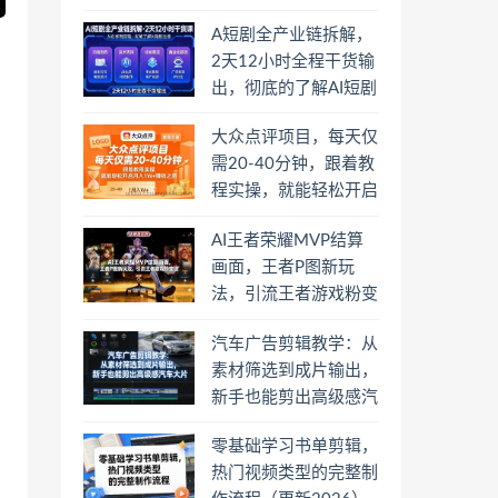
象，其余的交给它
A短剧全产业链拆解，
2天12小时全程干货输
出，彻底的了解AI短剧
是一门什么生意
大众点评项目，每天仅
需20-40分钟，跟着教
程实操，就能轻松开启
月入1W+賺钱之路
AI王者荣耀MVP结算
画面，王者P图新玩
法，引流王者游戏粉变
现
汽车广告剪辑教学：从
素材筛选到成片输出，
新手也能剪出高级感汽
车大片
零基础学习书单剪辑，
热门视频类型的完整制