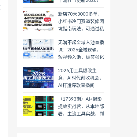
作流程（更新2026）
在
新店70天3000多单，
小红书冷门赛道装修闭
，
坑指南玩法，可通过私
域转化不违规课程
无潜不起全域入池直播
课：2026全域逻辑，
短视频入池，标签强化
一步到位
2026用工具爆改生
意，AI时代创收机会，
AI打造爆款直播间
（17393期）AI+摄影
提效实战营，从本地部
署，主流工具实战，到
高阶工作流搭建的全链
路技能