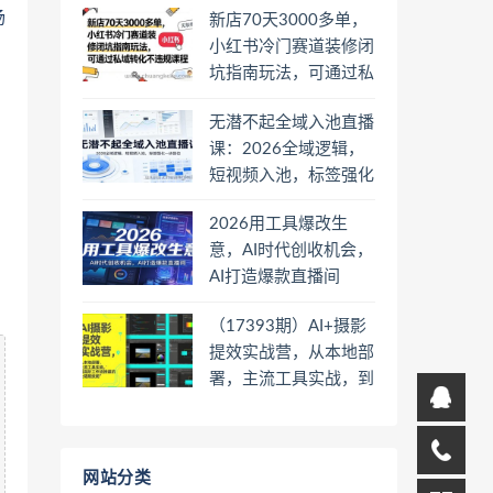
场
新店70天3000多单，
小红书冷门赛道装修闭
坑指南玩法，可通过私
域转化不违规课程
无潜不起全域入池直播
课：2026全域逻辑，
短视频入池，标签强化
一步到位
2026用工具爆改生
意，AI时代创收机会，
AI打造爆款直播间
（17393期）AI+摄影
提效实战营，从本地部
署，主流工具实战，到
高阶工作流搭建的全链
路技能
网站分类