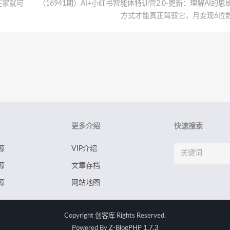
在家就可
（16941期）AI+小红书智能体特训营2.0-更新：理解AI的思
方式才能真正驾驭它，月变现6位
更多介绍
快速搜索
源
VIP介绍
源
文章存档
源
网站地图
Copyright
创客库
Rights Reserved.
Powered By
Z-BlogPHP 1.7.3