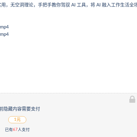
，无空洞理论，手把手教你驾驭 AI 工具，将 AI 融入工作生活全
mp4
mp4
前隐藏内容需要支付
1元
已有
67
人支付