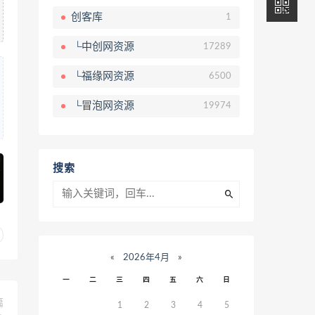
创客库
1
└中创网资源
17289
└福缘网资源
6500
└冒泡网资源
19974
搜索
«
2026年4月
»
一
二
三
四
五
六
日
篇
1
2
3
4
5