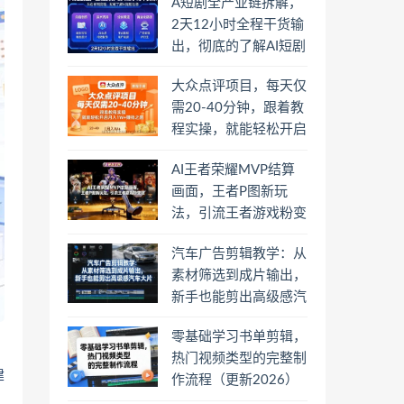
A短剧全产业链拆解，
2天12小时全程干货输
出，彻底的了解AI短剧
是一门什么生意
大众点评项目，每天仅
需20-40分钟，跟着教
程实操，就能轻松开启
月入1W+賺钱之路
AI王者荣耀MVP结算
画面，王者P图新玩
法，引流王者游戏粉变
现
汽车广告剪辑教学：从
素材筛选到成片输出，
新手也能剪出高级感汽
车大片
零基础学习书单剪辑，
热门视频类型的完整制
建
作流程（更新2026）