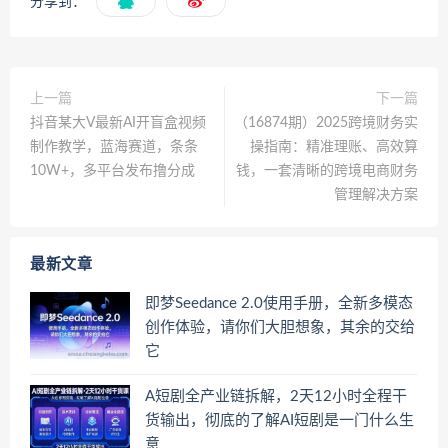
分享到：
上一篇
下一篇
抖音某大V最新AI开盲盒视频
（16874期）2025跨境财务实
制作教学，蓝海赛道，条条
操指南：精准理账、高效算
10W+，多平台发布撸分成
钱，一套清晰的跨境电商财务
管理解决方案
最新文章
即梦Seedance 2.0使用手册，全新多模态
创作体验，请你们大胆想象，其余的交给
它
A短剧全产业链拆解，2天12小时全程干
货输出，彻底的了解AI短剧是一门什么生
意