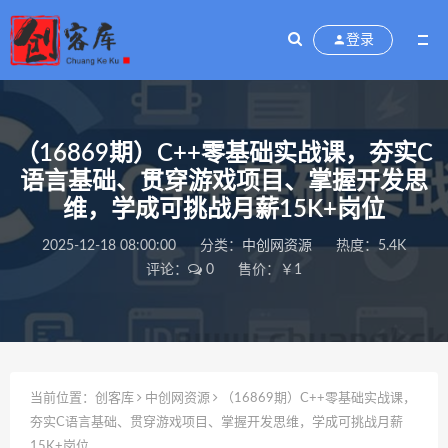
登录
（16869期）C++零基础实战课，夯实C
语言基础、贯穿游戏项目、掌握开发思
维，学成可挑战月薪15K+岗位
2025-12-18 08:00:00
分类：
中创网资源
热度：5.4K
评论：
0
售价：￥1
当前位置：
创客库
中创网资源
（16869期）C++零基础实战课，
夯实C语言基础、贯穿游戏项目、掌握开发思维，学成可挑战月薪
15K+岗位