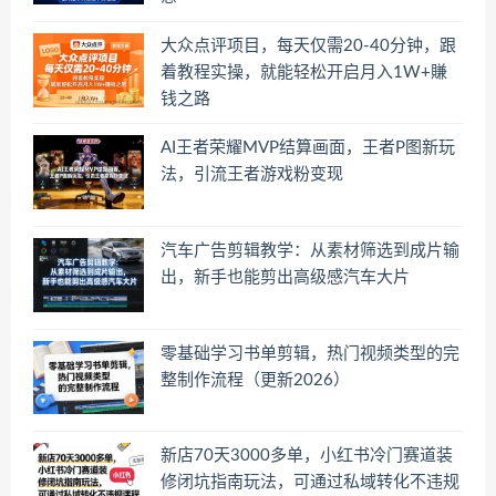
大众点评项目，每天仅需20-40分钟，跟
着教程实操，就能轻松开启月入1W+賺
钱之路
AI王者荣耀MVP结算画面，王者P图新玩
法，引流王者游戏粉变现
汽车广告剪辑教学：从素材筛选到成片输
出，新手也能剪出高级感汽车大片
零基础学习书单剪辑，热门视频类型的完
整制作流程（更新2026）
新店70天3000多单，小红书冷门赛道装
修闭坑指南玩法，可通过私域转化不违规