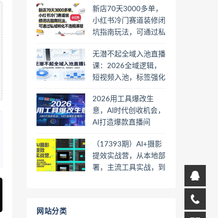
新店70天3000多单，
小红书冷门赛道装修闭
坑指南玩法，可通过私
域转化不违规课程
无潜不起全域入池直播
课：2026全域逻辑，
短视频入池，标签强化
一步到位
2026用工具爆改生
意，AI时代创收机会，
AI打造爆款直播间
（17393期）AI+摄影
提效实战营，从本地部
署，主流工具实战，到
高阶工作流搭建的全链
路技能
网站分类