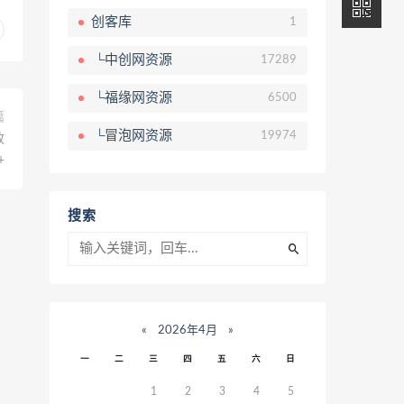
创客库
1
└中创网资源
17289
└福缘网资源
6500
篇
└冒泡网资源
19974
放
+
搜索
«
2026年4月
»
一
二
三
四
五
六
日
1
2
3
4
5