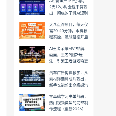
A短剧全产业链拆解，
2天12小时全程干货输
出，彻底的了解AI短剧
是一门什么生意
大众点评项目，每天仅
需20-40分钟，跟着教
程实操，就能轻松开启
月入1W+賺钱之路
AI王者荣耀MVP结算
画面，王者P图新玩
法，引流王者游戏粉变
现
汽车广告剪辑教学：从
素材筛选到成片输出，
新手也能剪出高级感汽
车大片
零基础学习书单剪辑，
热门视频类型的完整制
作流程（更新2026）