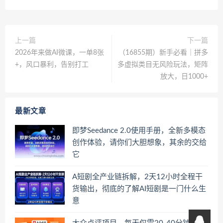
上一篇
下一篇
2026年来做AI微课，一单8张
（16855期）新手必看｜拼多
+，风口暴利，告别打工
多虚拟类目无风险玩法，矩阵
放大，日1000+
最新文章
即梦Seedance 2.0使用手册，全新多模态
创作体验，请你们大胆想象，其余的交给
它
A短剧全产业链拆解，2天12小时全程干
货输出，彻底的了解AI短剧是一门什么生
意