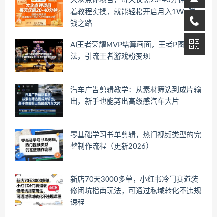
大众点评项目，每天仅需20-40分钟，跟
着教程实操，就能轻松开启月入1W+賺
钱之路
AI王者荣耀MVP结算画面，王者P图新玩
法，引流王者游戏粉变现
汽车广告剪辑教学：从素材筛选到成片输
出，新手也能剪出高级感汽车大片
零基础学习书单剪辑，热门视频类型的完
整制作流程（更新2026）
新店70天3000多单，小红书冷门赛道装
修闭坑指南玩法，可通过私域转化不违规
课程