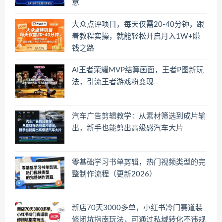
意
大众点评项目，每天仅需20-40分钟，跟
着教程实操，就能轻松开启月入1W+賺
钱之路
AI王者荣耀MVP结算画面，王者P图新玩
法，引流王者游戏粉变现
汽车广告剪辑教学：从素材筛选到成片输
出，新手也能剪出高级感汽车大片
零基础学习书单剪辑，热门视频类型的完
整制作流程（更新2026）
新店70天3000多单，小红书冷门赛道装
修闭坑指南玩法，可通过私域转化不违规