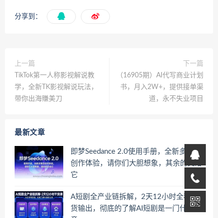
分享到：
上一篇
下一篇
TikTok第一人称影视解说教
（16905期）AI代写商业计划
学，全新TK影视解说玩法，
书，月入2W+，提供接单渠
带你出海賺美刀
道，永不失业项目
最新文章
即梦Seedance 2.0使用手册，全新多模态
创作体验，请你们大胆想象，其余的交给
它
A短剧全产业链拆解，2天12小时全程干
货输出，彻底的了解AI短剧是一门什么生