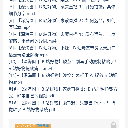
[4]–【深海圈丨 B 站好物】梨云：PPT 制作技巧.mp4
[5]–【深海圈丨 B 站好物】家蒙直播 3：开始拍摄，具体
细节分享.mp4
[6]–【深海圈丨 B 站好物】家蒙直播 2：如何选品，如何
写脚本.mp4
[7]–【深海圈丨 B 站好物】家蒙直播 4：发布运营，卡点
解惑，平台间的异同.mp4
[8]–【深海圈丨 B 站好物】小源：B 站悬赏带货之录屏口
播流玩法全解析.mp4
[10]–【深海圈丨 B 站好物】破茧：别再手动复制粘贴了！
B 站好物提效篇 —.mp4
[11]–【深海圈丨 B 站好物】浅笑：怎样用 AI 提效 B 站好
物.mp4
#1#–【深海圈丨 B 站好物】家蒙直播 1：B 站几种挣钱方
式，确定自己的视频.pdf
#1#–【深海圈丨 B 站好物】鹿书野：只想当个小 UP，却
觉醒了 B 站好物系统.pdf
VIP/SVIP免费
点击开通