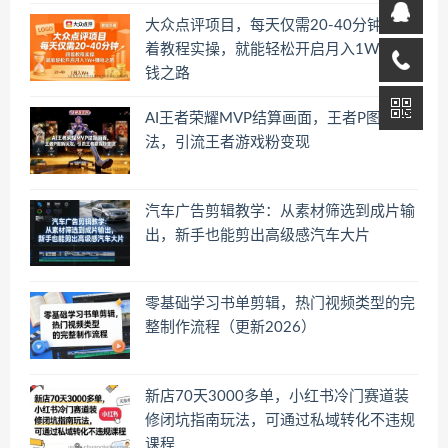
大众点评项目，每天仅需20-40分钟，跟
着教程实操，就能轻松开启月入1W+賺
钱之路
AI王者荣耀MVP结算画面，王者P图新玩
法，引流王者游戏粉变现
汽车广告剪辑教学：从素材筛选到成片输
出，新手也能剪出高级感汽车大片
零基础学习书单剪辑，热门视频类型的完
整制作流程（更新2026）
新店70天3000多单，小红书冷门赛道装
修闭坑指南玩法，可通过私域转化不违规
课程