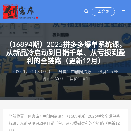
登录
（16894期）2025拼多多爆单系统课，
从新品冷启动到日销千单、从亏损到盈
利的全链路（更新12月）
2025-12-21 08:00:00
分类：
中创网资源
热度：5.8K
评论：
0
售价：￥1
当前位置：
创客库
中创网资源
（16894期）2025拼多多爆单系
统课，从新品冷启动到日销千单、从亏损到盈利的全链路（更新12
月）