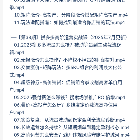
│ 09.双活动卡大促：大促期间叠buff，GMV翻倍的“组合
拳.mp4
│ 10.矩阵涨价+高投产：分阶段涨价搭配矩阵高投产.mp4
│ 11.玩法适配指南：如何找到最适合你店铺的玩法.mp4
│
├─【第38期】拼多多高阶运营实战课（2025年7月更新）
│ 01.2025拼多多流量怎么抢？被动等量到主动截流逻
辑.mp4
│ 02.无损涨价怎么操作？不降权不掉量的利润提升.mp4
│ 03.交替涨价+矩阵玩法：多SKU组合的利润最大化公
式.mp4
│ 04.超级神券+高价铺货：促销组合拳收割高客单价用
户.mp4
│ 05.2025强付费怎么赚钱？搜索场景推广ROI倍增.mp4
│ 06.叠价+高投产怎么玩？多维度定价截流高净值用
户.mp4
│ 07.实战复盘：从流量波动到稳定盈利全流程诊断.mp4
│ 08.长效运营怎么持续？从短期爆单到稳定盈利核心.mp4
│ 09.高阶运营怎么安全？避开违规风险守账号护城河.mp4