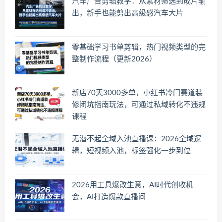
汽车广告剪辑教学：从素材筛选到成片输
出，新手也能剪出高级感汽车大片
零基础学习书单剪辑，热门视频类型的完
整制作流程（更新2026）
新店70天3000多单，小红书冷门赛道装
修闭坑指南玩法，可通过私域转化不违规
课程
无潜不起全域入池直播课：2026全域逻
辑，短视频入池，标签强化一步到位
2026用工具爆改生意，AI时代创收机
会，AI打造爆款直播间