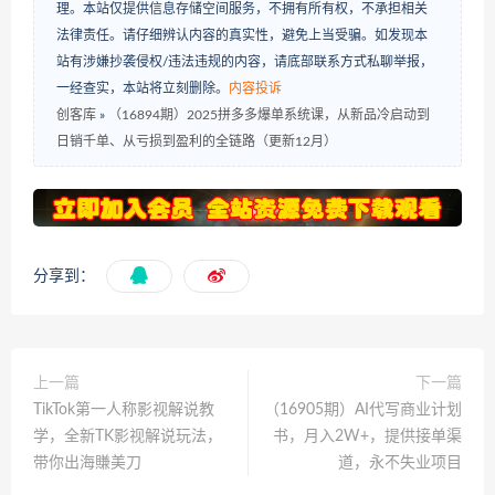
理。本站仅提供信息存储空间服务，不拥有所有权，不承担相关
法律责任。请仔细辨认内容的真实性，避免上当受骗。如发现本
站有涉嫌抄袭侵权/违法违规的内容，请底部联系方式私聊举报，
一经查实，本站将立刻删除。
内容投诉
创客库
»
（16894期）2025拼多多爆单系统课，从新品冷启动到
日销千单、从亏损到盈利的全链路（更新12月）
分享到：
上一篇
下一篇
TikTok第一人称影视解说教
（16905期）AI代写商业计划
学，全新TK影视解说玩法，
书，月入2W+，提供接单渠
带你出海賺美刀
道，永不失业项目