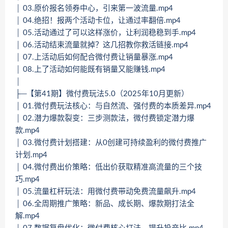
│ 03.原价报名领券中心，引来第一波流量.mp4
│ 04.绝招！报两个活动卡位，让通过率翻倍.mp4
│ 05.活动通过了可以这样涨价，让利润稳稳到手.mp4
│ 06.活动结束流量就掉？这几招教你救活链接.mp4
│ 07.上活动后如何配合微付费让销量暴涨.mp4
│ 08.上了活动如何能既有销量又能赚钱.mp4
│
├─【第41期】微付费玩法5.0（2025年10月更新）
│ 01.微付费玩法核心：与自然流、强付费的本质差异.mp4
│ 02.潜力爆款裂变：三步测款法，微付费锁定潜力爆
款.mp4
│ 03.微付费计划搭建：从0创建可持续盈利的微付费推广
计划.mp4
│ 04.微付费出价策略：低出价获取精准高流量的三个技
巧.mp4
│ 05.流量杠杆玩法：用微付费带动免费流量飙升.mp4
│ 06.全周期推广策略：新品、成长期、爆款期打法全
解.mp4