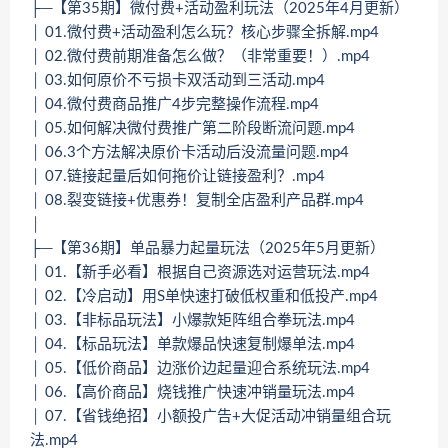
├─【第35期】微付费+活动盈利玩法（2025年4月更新）
│ 01.微付费+活动盈利怎么玩？核心步骤全拆解.mp4
│ 02.微付费前期准备怎么做？（非常重要！）.mp4
│ 03.如何原价不亏损卡双活动到三活动.mp4
│ 04.微付费商品推广4步完整操作流程.mp4
│ 05.如何解决微付费推广第二阶段断流问题.mp4
│ 06.3个方法解决原价卡活动后没流量问题.mp4
│ 07.链接起量后如何拖价让链接盈利？.mp4
│ 08.裂变链接+优惠券！复制全店盈利产品群.mp4
│
├─【第36期】单品暴力起量玩法（2025年5月更新）
│ 01.【新手必看】根据自己资源选对运营玩法.mp4
│ 02.【冷启动】用S单快速打破低权重和低投产.mp4
│ 03.【非标品玩法】小爆款矩阵组合拳玩法.mp4
│ 04.【标品玩法】单款爆品快速复制爆单法.mp4
│ 05.【低价商品】边涨价边起量迎合系统玩法.mp4
│ 06.【高价商品】烧钱推广快速冲销量玩法.mp4
│ 07.【省钱绝招】小额投广告+大促活动冲销量组合玩
法.mp4