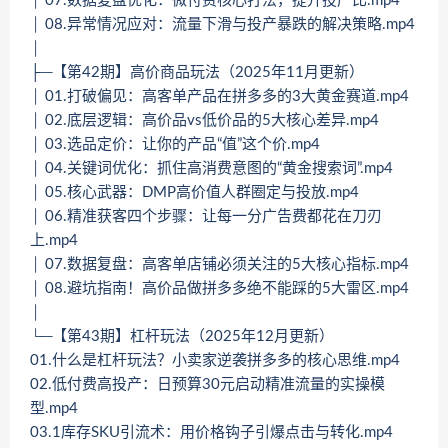
│ 07.数据复盘优化：微付费核心打法，提升投产比.mp4
│ 08.异常情况应对：流量下滑与投产暴跌的解决策略.mp4
│
├─【第42期】高价商品玩法（2025年11月更新）
│ 01.打破偏见：高客单产品在拼多多的3大黄金赛道.mp4
│ 02.底层逻辑：高价品vs低价品的5大核心差异.mp4
│ 03.选品定价：让你的产品“值”这个价.mp4
│ 04.关键词优化：抓住高消费意图的“黄金搜索词”.mp4
│ 05.核心武器：DMP高价值人群圈定与投放.mp4
│ 06.精准获客四个步骤：让每一分广告费都花在刀刃
上.mp4
│ 07.数据复盘：高客单店铺必须关注的5大核心指标.mp4
│ 08.避坑指南！高价品做拼多多绝不能踩的5大雷区.mp4
│
└─【第43期】杠杆玩法（2025年12月更新）
01.什么是杠杆玩法？小卖家逆袭拼多多的核心思维.mp4
02.低付费高投产：日预算30元启动精准流量的实操模
型.mp4
03.1库存SKU引流术：用价格钩子引爆点击与转化.mp4