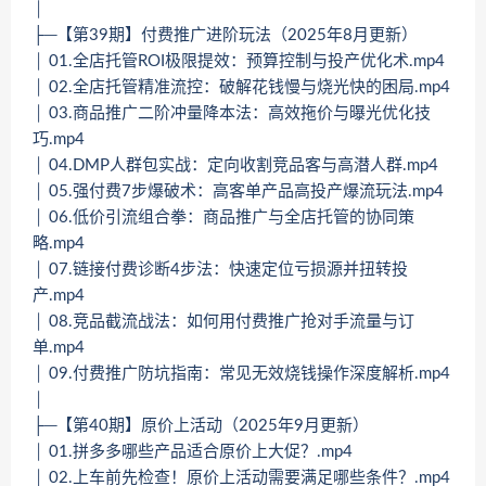
│
├─【第39期】付费推广进阶玩法（2025年8月更新）
│ 01.全店托管ROI极限提效：预算控制与投产优化术.mp4
│ 02.全店托管精准流控：破解花钱慢与烧光快的困局.mp4
│ 03.商品推广二阶冲量降本法：高效拖价与曝光优化技
巧.mp4
│ 04.DMP人群包实战：定向收割竞品客与高潜人群.mp4
│ 05.强付费7步爆破术：高客单产品高投产爆流玩法.mp4
│ 06.低价引流组合拳：商品推广与全店托管的协同策
略.mp4
│ 07.链接付费诊断4步法：快速定位亏损源并扭转投
产.mp4
│ 08.竞品截流战法：如何用付费推广抢对手流量与订
单.mp4
│ 09.付费推广防坑指南：常见无效烧钱操作深度解析.mp4
│
├─【第40期】原价上活动（2025年9月更新）
│ 01.拼多多哪些产品适合原价上大促？.mp4
│ 02.上车前先检查！原价上活动需要满足哪些条件？.mp4