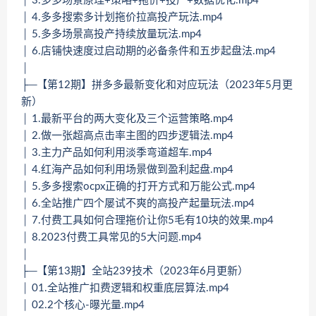
│ 3.多多场景原理+策略+拖价+投产+数据优化.mp4
│ 4.多多搜索多计划拖价拉高投产玩法.mp4
│ 5.多多场景高投产持续放量玩法.mp4
│ 6.店铺快速度过启动期的必备条件和五步起盘法.mp4
│
├─【第12期】拼多多最新变化和对应玩法（2023年5月更
新）
│ 1.最新平台的两大变化及三个运营策略.mp4
│ 2.做一张超高点击率主图的四步逻辑法.mp4
│ 3.主力产品如何利用淡季弯道超车.mp4
│ 4.红海产品如何利用场景做到盈利起盘.mp4
│ 5.多多搜索ocpx正确的打开方式和万能公式.mp4
│ 6.全站推广四个屡试不爽的高投产起量玩法.mp4
│ 7.付费工具如何合理拖价让你5毛有10块的效果.mp4
│ 8.2023付费工具常见的5大问题.mp4
│
├─【第13期】全站239技术（2023年6月更新）
│ 01.全站推广扣费逻辑和权重底层算法.mp4
│ 02.2个核心-曝光量.mp4