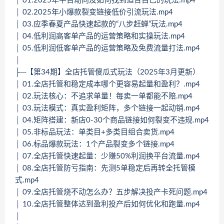
│ 01.2025年平台动向及如何找到适合自己的玩法.mp4
│ 02.2025年小爆款裂变链接低价引流玩法.mp4
│ 03.应季春夏产品快速起款的“八步赶蝉”玩法.mp4
│ 04.低利润高客单产品的运营策略和实操玩法.mp4
│ 05.低利润低客单产品的运营策略及免费流量打法.mp4
│
├─【第34期】全店托管傻瓜式玩法（2025年3月更新）
│ 01.全店托管和稳定成本哪个更容易起量和盈利？.mp4
│ 02.玩法核心：不追求单量！每卖一单都能不赔.mp4
│ 03.玩法模式：真实盈利矩阵，多个链接一起动销.mp4
│ 04.矩阵搭建：新店0-30个商品链接如何裂变不违规.mp4
│ 05.非标品玩法：单类目+多类目组合卖货.mp4
│ 06.标品爆款玩法：1个产品裂变多个链接.mp4
│ 07.全店托管快速起量：少赚50%利润换平台流量.mp4
│ 08.全店托管防亏指南：先测5单稳定后再转全托管模
式.mp4
│ 09.全店托管烧不动怎么办？五步解决投产卡死问题.mp4
│ 10.全店托管整体达到盈利投产后如何优化和跑量.mp4
│