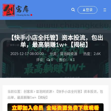
登录
【快手小店全托管】资本投流，包出
单，最高躺賺1w+【揭秘】
2025-12-17 08:00:00
分类：
冒泡网资源
热度：2.6K
评论：
0
售价：￥1
当前位置：
创客库
冒泡网资源
【快手小店全托管】资本投流，包
出单，最高躺賺1w+【揭秘】