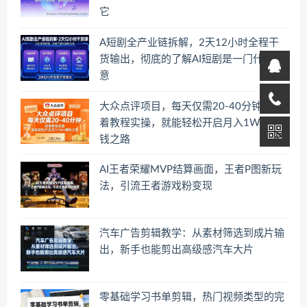
它
A短剧全产业链拆解，2天12小时全程干
货输出，彻底的了解AI短剧是一门什么生
意
大众点评项目，每天仅需20-40分钟，跟
着教程实操，就能轻松开启月入1W+賺
钱之路
AI王者荣耀MVP结算画面，王者P图新玩
法，引流王者游戏粉变现
汽车广告剪辑教学：从素材筛选到成片输
出，新手也能剪出高级感汽车大片
零基础学习书单剪辑，热门视频类型的完