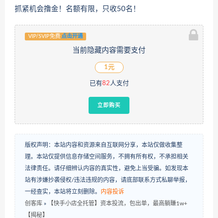
抓紧机会撸金！名额有限，只收50名！
VIP/SVIP免费
点击开通
当前隐藏内容需要支付
1元
已有
82
人支付
立即购买
版权声明：本站内容和资源来自互联网分享，本站仅做收集整
理。本站仅提供信息存储空间服务，不拥有所有权，不承担相关
法律责任。请仔细辨认内容的真实性，避免上当受骗。如发现本
站有涉嫌抄袭侵权/违法违规的内容，请底部联系方式私聊举报，
一经查实，本站将立刻删除。
内容投诉
创客库
»
【快手小店全托管】资本投流，包出单，最高躺賺1w+
【揭秘】