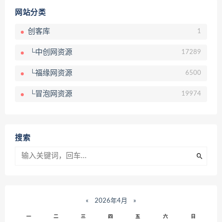
网站分类
创客库
1
└中创网资源
17289
└福缘网资源
6500
└冒泡网资源
19974
搜索
«
2026年4月
»
一
二
三
四
五
六
日