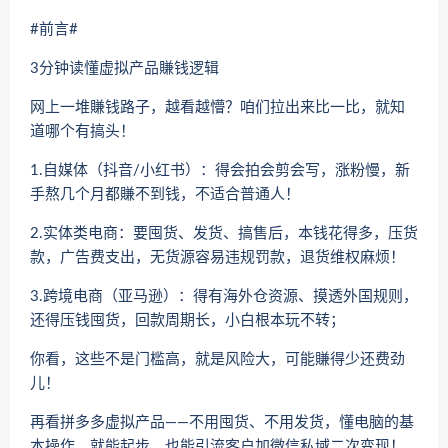
#前言#
3分钟读懂虚拟产品賺钱逻辑
网上一堆賺钱路子，越看越懵？咱们拉出来比一比，就知
道哪个有搞头！
1.自媒体（抖音/小红书）：得会拍会剪会写，涨粉慢，新
手熬几个月都賺不到钱，不适合普通人！
2.实体类电商：要囤货、发货、搞售后，本钱花得多，压货
款，广告费支出，无货源容易违规罚款，退货维权麻烦！
3.跨境电商（亚马逊）：得有海外仓资源、摸透外国规则，
还得压钱囤货，回款周期长，小白根本玩不转；
你看，这些不是门槛高，就是风险大，可能賺得少还费劲
儿！
再看拼多多虚拟产品——不用囤货、不用发货，懂电脑的基
本操作，就能起步，也能引流客户加微信私域二次变现！