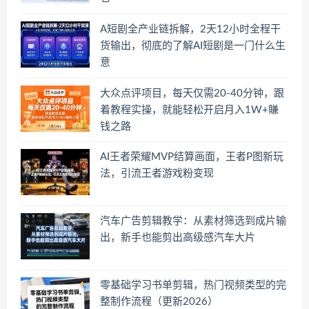
A短剧全产业链拆解，2天12小时全程干
货输出，彻底的了解AI短剧是一门什么生
意
大众点评项目，每天仅需20-40分钟，跟
着教程实操，就能轻松开启月入1W+賺
钱之路
AI王者荣耀MVP结算画面，王者P图新玩
法，引流王者游戏粉变现
汽车广告剪辑教学：从素材筛选到成片输
出，新手也能剪出高级感汽车大片
零基础学习书单剪辑，热门视频类型的完
整制作流程（更新2026）