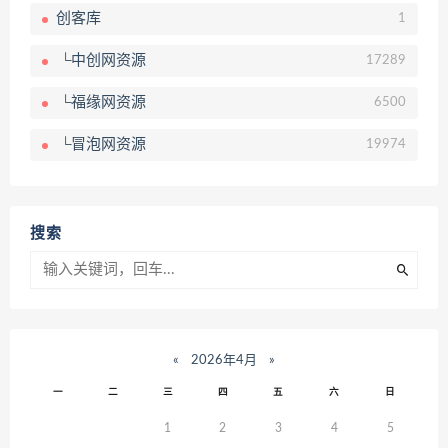
创客库
1
└中创网资源
17289
└福缘网资源
6500
└冒泡网资源
19974
搜索
«
2026年4月
»
一
二
三
四
五
六
日
1
2
3
4
5