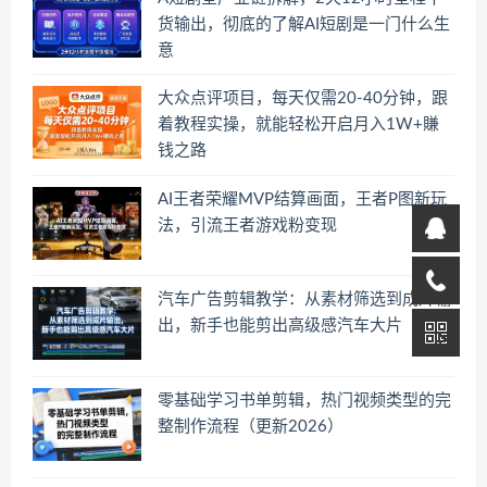
货输出，彻底的了解AI短剧是一门什么生
意
大众点评项目，每天仅需20-40分钟，跟
着教程实操，就能轻松开启月入1W+賺
钱之路
AI王者荣耀MVP结算画面，王者P图新玩
法，引流王者游戏粉变现
汽车广告剪辑教学：从素材筛选到成片输
出，新手也能剪出高级感汽车大片
零基础学习书单剪辑，热门视频类型的完
整制作流程（更新2026）