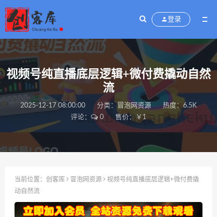
登录
视频号纯直播底层逻辑+微付费撬动自然
流
2025-12-17 08:00:00
分类：
冒泡网资源
热度：6.5K
评论：
0
售价：￥1
当前位置：
创客库
冒泡网资源
视频号纯直播底层逻辑+微付费撬
动自然流