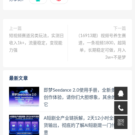
上一篇
下一篇
短视频赛道另类玩法，实测日
（16913期）视频号养生赛
收入1k+，流量稳定，变现能
道，一条视频1800，超简
力强
单，长期稳定可做，月入
3w+不是梦
最新文章
即梦Seedance 2.0使用手册，全新多模态
创作体验，请你们大胆想象，其余的交给
它
A短剧全产业链拆解，2天12小时全程干
货输出，彻底的了解AI短剧是一门什么生
意