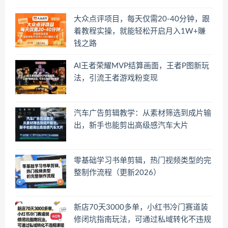
大众点评项目，每天仅需20-40分钟，跟
着教程实操，就能轻松开启月入1W+賺
钱之路
AI王者荣耀MVP结算画面，王者P图新玩
法，引流王者游戏粉变现
汽车广告剪辑教学：从素材筛选到成片输
出，新手也能剪出高级感汽车大片
零基础学习书单剪辑，热门视频类型的完
整制作流程（更新2026）
新店70天3000多单，小红书冷门赛道装
修闭坑指南玩法，可通过私域转化不违规