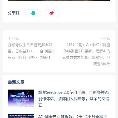
分享到：
上一篇
下一篇
视频号快手平台游戏掘金项
（16941期）AI+小红书智能
目，日收益1k+，一台电脑在
体特训营2.0-更新：理解AI的
家就可以自己创业【揭秘】
思维方式才能真正驾驭它，月
变现6位数
最新文章
即梦Seedance 2.0使用手册，全新多模态
创作体验，请你们大胆想象，其余的交给
它
A短剧全产业链拆解，2天12小时全程干