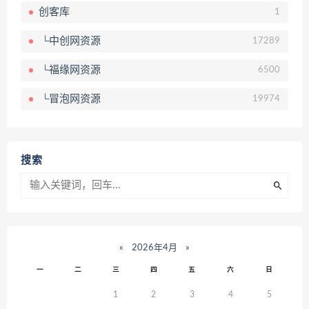
创客库
1
└中创网资源
17289
└福缘网资源
6500
└冒泡网资源
19974
搜索
«
2026年4月
»
一
二
三
四
五
六
日
1
2
3
4
5