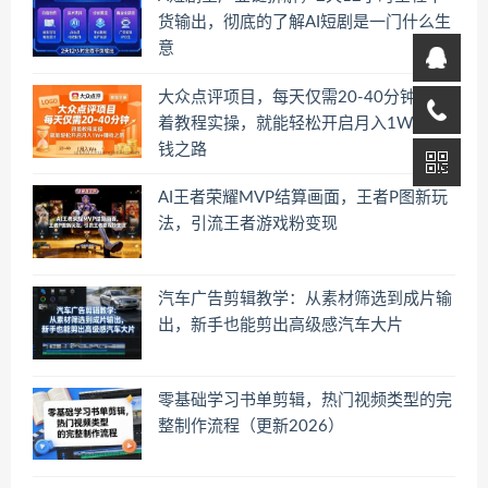
货输出，彻底的了解AI短剧是一门什么生
意
大众点评项目，每天仅需20-40分钟，跟
着教程实操，就能轻松开启月入1W+賺
钱之路
AI王者荣耀MVP结算画面，王者P图新玩
法，引流王者游戏粉变现
汽车广告剪辑教学：从素材筛选到成片输
出，新手也能剪出高级感汽车大片
零基础学习书单剪辑，热门视频类型的完
整制作流程（更新2026）