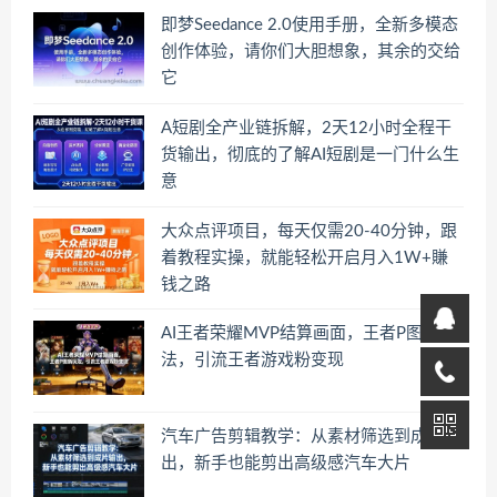
即梦Seedance 2.0使用手册，全新多模态
创作体验，请你们大胆想象，其余的交给
它
A短剧全产业链拆解，2天12小时全程干
货输出，彻底的了解AI短剧是一门什么生
意
大众点评项目，每天仅需20-40分钟，跟
着教程实操，就能轻松开启月入1W+賺
钱之路
AI王者荣耀MVP结算画面，王者P图新玩
法，引流王者游戏粉变现
汽车广告剪辑教学：从素材筛选到成片输
出，新手也能剪出高级感汽车大片