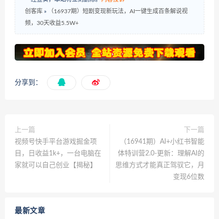
创客库
»
（16937期）短剧变现新玩法，AI一键生成百条解说视
频，30天收益5.5W+
分享到：
上一篇
下一篇
视频号快手平台游戏掘金项
（16941期）AI+小红书智能
目，日收益1k+，一台电脑在
体特训营2.0-更新：理解AI的
家就可以自己创业【揭秘】
思维方式才能真正驾驭它，月
变现6位数
最新文章