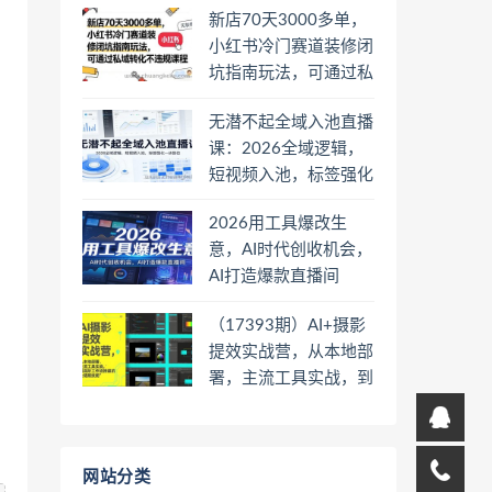
新店70天3000多单，
小红书冷门赛道装修闭
坑指南玩法，可通过私
域转化不违规课程
无潜不起全域入池直播
课：2026全域逻辑，
短视频入池，标签强化
一步到位
2026用工具爆改生
意，AI时代创收机会，
AI打造爆款直播间
（17393期）AI+摄影
提效实战营，从本地部
署，主流工具实战，到
高阶工作流搭建的全链
路技能
网站分类