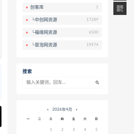
创客库
1
└中创网资源
17289
└福缘网资源
6500
└冒泡网资源
19974
搜索
«
2026年4月
»
一
二
三
四
五
六
日
1
2
3
4
5