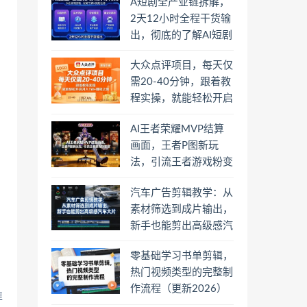
A短剧全产业链拆解，
2天12小时全程干货输
出，彻底的了解AI短剧
是一门什么生意
大众点评项目，每天仅
需20-40分钟，跟着教
程实操，就能轻松开启
月入1W+賺钱之路
AI王者荣耀MVP结算
画面，王者P图新玩
法，引流王者游戏粉变
现
汽车广告剪辑教学：从
素材筛选到成片输出，
新手也能剪出高级感汽
车大片
零基础学习书单剪辑，
热门视频类型的完整制
作流程（更新2026）
准