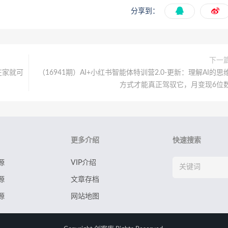
分享到：
下一
在家就可
（16941期）AI+小红书智能体特训营2.0-更新：理解AI的思
方式才能真正驾驭它，月变现6位
更多介绍
快速搜索
源
VIP介绍
源
文章存档
源
网站地图