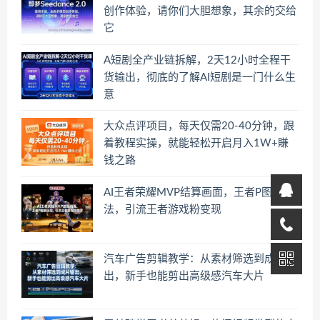
创作体验，请你们大胆想象，其余的交给
它
A短剧全产业链拆解，2天12小时全程干
货输出，彻底的了解AI短剧是一门什么生
意
大众点评项目，每天仅需20-40分钟，跟
着教程实操，就能轻松开启月入1W+賺
钱之路
AI王者荣耀MVP结算画面，王者P图新玩
法，引流王者游戏粉变现
汽车广告剪辑教学：从素材筛选到成片输
出，新手也能剪出高级感汽车大片