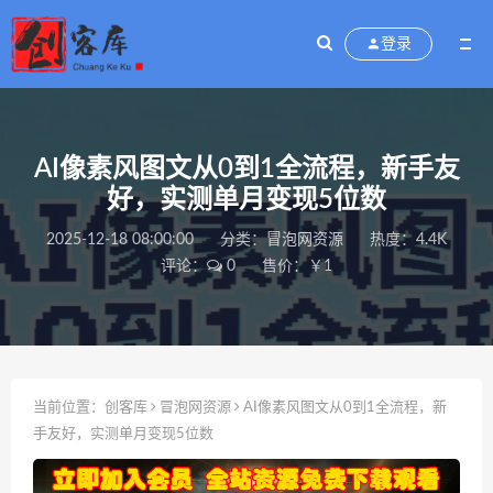
登录
AI像素风图文从0到1全流程，新手友
好，实测单月变现5位数
2025-12-18 08:00:00
分类：
冒泡网资源
热度：4.4K
评论：
0
售价：￥1
当前位置：
创客库
冒泡网资源
AI像素风图文从0到1全流程，新
手友好，实测单月变现5位数