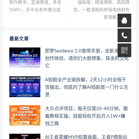
制作教学，蓝海赛道，条条
操指南：精准理账、高效算
10W+，多平台发布撸分成
钱，一套清晰的跨境电商财务
管理解决方案
最新文章
即梦Seedance 2.0使用手册，全新多模态
创作体验，请你们大胆想象，其余的交给
它
A短剧全产业链拆解，2天12小时全程干
货输出，彻底的了解AI短剧是一门什么生
意
大众点评项目，每天仅需20-40分钟，跟
着教程实操，就能轻松开启月入1W+賺
钱之路
AI王者荣耀MVP结算画面，王者P图新玩