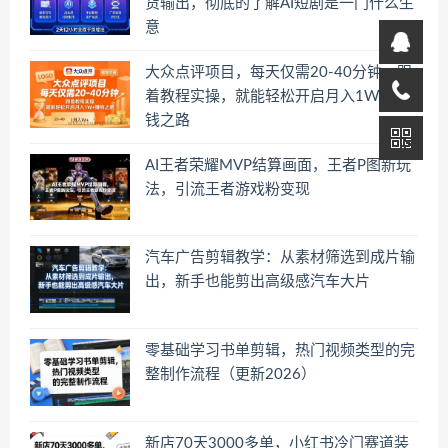
货输出，彻底的了解AI短剧是一门什么生
意
大众点评项目，每天仅需20-40分钟，跟
着教程实操，就能轻松开启月入1W+賺
钱之路
AI王者荣耀MVP结算画面，王者P图新玩
法，引流王者游戏粉变现
汽车广告剪辑教学：从素材筛选到成片输
出，新手也能剪出高级感汽车大片
零基础学习书单剪辑，热门视频类型的完
整制作流程（更新2026）
新店70天3000多单，小红书冷门赛道装