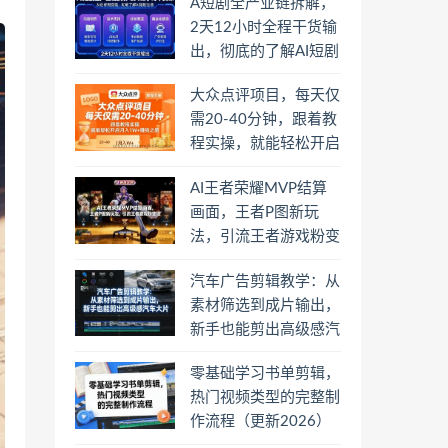
A短剧全产业链拆解，
2天12小时全程干货输
出，彻底的了解AI短剧
是一门什么生意
大众点评项目，每天仅
需20-40分钟，跟着教
程实操，就能轻松开启
月入1W+賺钱之路
AI王者荣耀MVP结算
画面，王者P图新玩
法，引流王者游戏粉变
现
汽车广告剪辑教学：从
素材筛选到成片输出，
新手也能剪出高级感汽
车大片
零基础学习书单剪辑，
热门视频类型的完整制
作流程（更新2026）