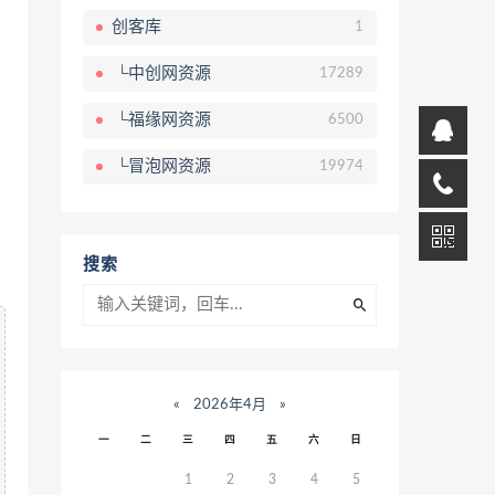
创客库
1
└中创网资源
17289
└福缘网资源
6500
└冒泡网资源
19974
搜索
«
2026年4月
»
一
二
三
四
五
六
日
1
2
3
4
5