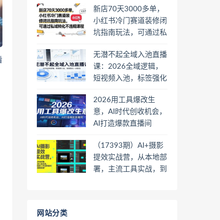
新店70天3000多单，
小红书冷门赛道装修闭
坑指南玩法，可通过私
域转化不违规课程
无潜不起全域入池直播
看
课：2026全域逻辑，
短视频入池，标签强化
一步到位
2026用工具爆改生
意，AI时代创收机会，
AI打造爆款直播间
（17393期）AI+摄影
提效实战营，从本地部
署，主流工具实战，到
高阶工作流搭建的全链
路技能
网站分类