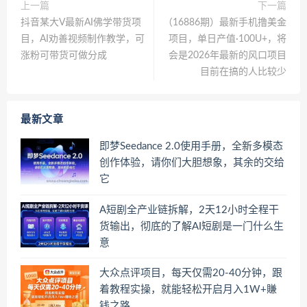
上一篇
下一篇
抖音某大V最新AI佛学带货项
（16886期）最新手机撸美金
目，AI劝善视频制作教学，可
项目，单日产值·100U+，将
涨粉可带货可做分成
会是2026年最新的风口项目
目前在搞的人比较少
最新文章
即梦Seedance 2.0使用手册，全新多模态
创作体验，请你们大胆想象，其余的交给
它
A短剧全产业链拆解，2天12小时全程干
货输出，彻底的了解AI短剧是一门什么生
意
大众点评项目，每天仅需20-40分钟，跟
着教程实操，就能轻松开启月入1W+賺
钱之路