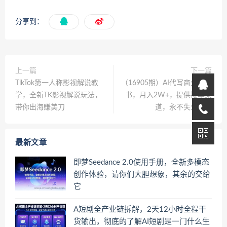
分享到：
上一篇
下一篇
TikTok第一人称影视解说教
（16905期）AI代写商业计划
学，全新TK影视解说玩法，
书，月入2W+，提供接单渠
带你出海賺美刀
道，永不失业项目
最新文章
即梦Seedance 2.0使用手册，全新多模态
创作体验，请你们大胆想象，其余的交给
它
A短剧全产业链拆解，2天12小时全程干
货输出，彻底的了解AI短剧是一门什么生