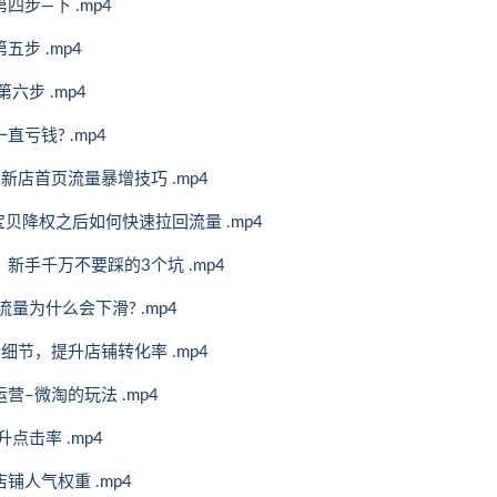
步—下 .mp4
步 .mp4
六步 .mp4
亏钱? .mp4
新店首页流量暴增技巧 .mp4
宝贝降权之后如何快速拉回流量 .mp4
新手千万不要踩的3个坑 .mp4
量为什么会下滑? .mp4
细节，提升店铺转化率 .mp4
–微淘的玩法 .mp4
点击率 .mp4
铺人气权重 .mp4