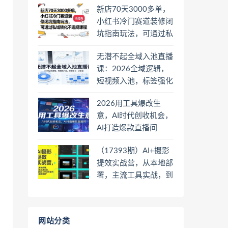
新店70天3000多单，
小红书冷门赛道装修闭
坑指南玩法，可通过私
域转化不违规课程
无潜不起全域入池直播
课：2026全域逻辑，
短视频入池，标签强化
一步到位
2026用工具爆改生
意，AI时代创收机会，
AI打造爆款直播间
（17393期）AI+摄影
提效实战营，从本地部
署，主流工具实战，到
高阶工作流搭建的全链
路技能
网站分类