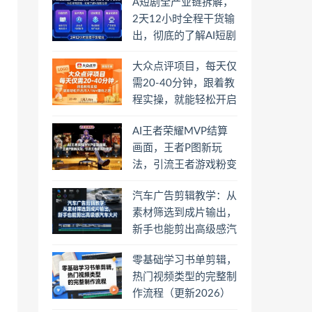
A短剧全产业链拆解，
2天12小时全程干货输
出，彻底的了解AI短剧
是一门什么生意
大众点评项目，每天仅
需20-40分钟，跟着教
程实操，就能轻松开启
月入1W+賺钱之路
AI王者荣耀MVP结算
画面，王者P图新玩
法，引流王者游戏粉变
现
汽车广告剪辑教学：从
素材筛选到成片输出，
新手也能剪出高级感汽
车大片
零基础学习书单剪辑，
热门视频类型的完整制
作流程（更新2026）