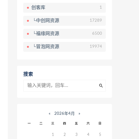
创客库
1
└中创网资源
17289
└福缘网资源
6500
└冒泡网资源
19974
搜索
«
2026年4月
»
一
二
三
四
五
六
日
1
2
3
4
5