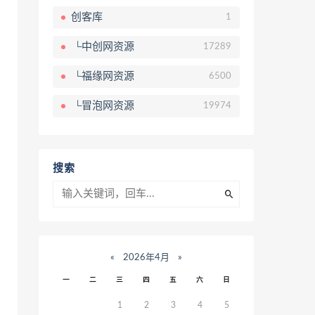
创客库
1
└中创网资源
17289
└福缘网资源
6500
└冒泡网资源
19974
搜索
«
2026年4月
»
一
二
三
四
五
六
日
1
2
3
4
5