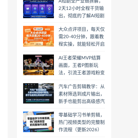
A短剧全产业链拆解，
2天12小时全程干货输
出，彻底的了解AI短剧
是一门什么生意
大众点评项目，每天仅
需20-40分钟，跟着教
程实操，就能轻松开启
月入1W+賺钱之路
AI王者荣耀MVP结算
画面，王者P图新玩
法，引流王者游戏粉变
现
汽车广告剪辑教学：从
素材筛选到成片输出，
新手也能剪出高级感汽
车大片
零基础学习书单剪辑，
热门视频类型的完整制
作流程（更新2026）