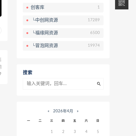
创客库
1
└中创网资源
17289
└福缘网资源
6500
└冒泡网资源
19974
篇
期
搜索
梦
«
2026年4月
»
一
二
三
四
五
六
日
1
2
3
4
5