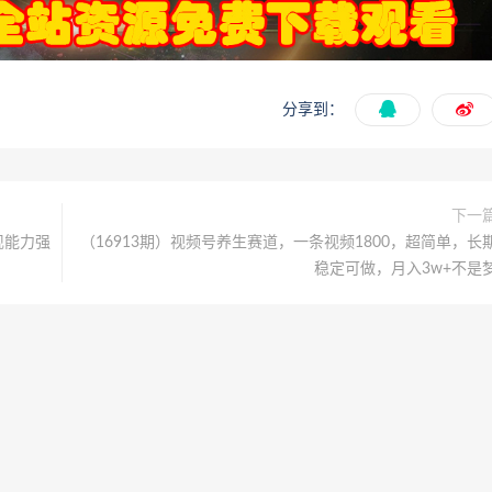
分享到：
下一
现能力强
（16913期）视频号养生赛道，一条视频1800，超简单，长
稳定可做，月入3w+不是