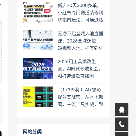
手
新店70天3000多单，
小红书冷门赛道装修闭
坑指南玩法，可通过私
域转化不违规课程
无潜不起全域入池直播
课：2026全域逻辑，
短视频入池，标签强化
一步到位
2026用工具爆改生
意，AI时代创收机会，
AI打造爆款直播间
（17393期）AI+摄影
提效实战营，从本地部
署，主流工具实战，到
高阶工作流搭建的全链
路技能
网站分类