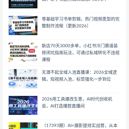
零基础学习书单剪辑，热门视频类型的完
整制作流程（更新2026）
新店70天3000多单，小红书冷门赛道装
修闭坑指南玩法，可通过私域转化不违规
课程
无潜不起全域入池直播课：2026全域逻
辑，短视频入池，标签强化一步到位
2026用工具爆改生意，AI时代创收机
会，AI打造爆款直播间
（17393期）AI+摄影提效实战营，从本