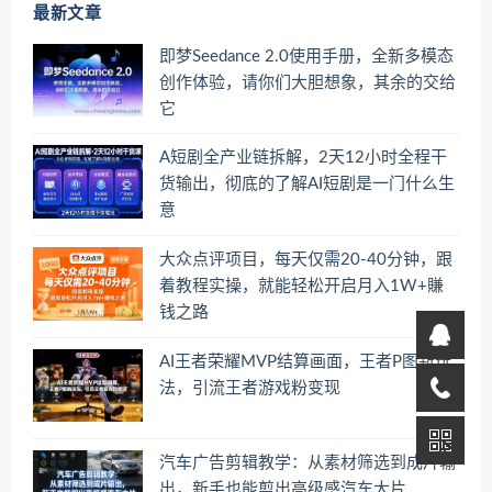
最新文章
即梦Seedance 2.0使用手册，全新多模态
创作体验，请你们大胆想象，其余的交给
它
A短剧全产业链拆解，2天12小时全程干
货输出，彻底的了解AI短剧是一门什么生
意
大众点评项目，每天仅需20-40分钟，跟
着教程实操，就能轻松开启月入1W+賺
钱之路
AI王者荣耀MVP结算画面，王者P图新玩
法，引流王者游戏粉变现
汽车广告剪辑教学：从素材筛选到成片输
出，新手也能剪出高级感汽车大片