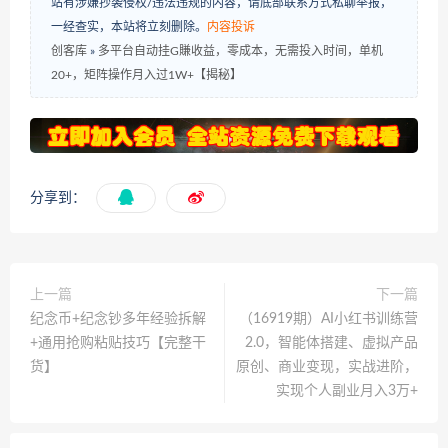
站有涉嫌抄袭侵权/违法违规的内容，请底部联系方式私聊举报，
一经查实，本站将立刻删除。
内容投诉
创客库
»
多平台自动挂G賺收益，零成本，无需投入时间，单机
20+，矩阵操作月入过1W+【揭秘】
分享到：
上一篇
下一篇
纪念币+纪念钞多年经验拆解
（16919期）AI小红书训练营
+通用抢购粘贴技巧【完整干
2.0，智能体搭建、虚拟产品
货】
原创、商业变现，实战进阶，
实现个人副业月入3万+