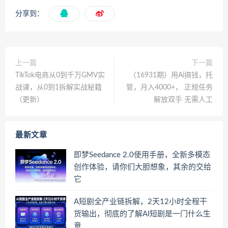
分享到：
上一篇
下一篇
TikTok电商从0到千万GMV实
（16931期）用Ai搞钱，托
战课，从0到1拆解实战秘籍
管，月入4000+， 正规任务
（更新）
解放双手 无需人工
最新文章
即梦Seedance 2.0使用手册，全新多模态
创作体验，请你们大胆想象，其余的交给
它
A短剧全产业链拆解，2天12小时全程干
货输出，彻底的了解AI短剧是一门什么生
意