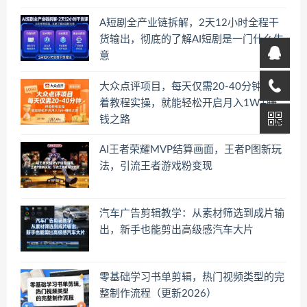
A短剧全产业链拆解，2天12小时全程干
货输出，彻底的了解AI短剧是一门什么生
意
大众点评项目，每天仅需20-40分钟，跟
着教程实操，就能轻松开启月入1W+賺
钱之路
AI王者荣耀MVP结算画面，王者P图新玩
法，引流王者游戏粉变现
汽车广告剪辑教学：从素材筛选到成片输
出，新手也能剪出高级感汽车大片
零基础学习书单剪辑，热门视频类型的完
整制作流程（更新2026）