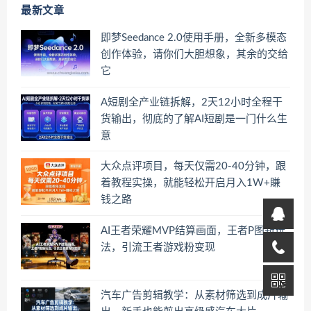
最新文章
即梦Seedance 2.0使用手册，全新多模态
创作体验，请你们大胆想象，其余的交给
它
A短剧全产业链拆解，2天12小时全程干
货输出，彻底的了解AI短剧是一门什么生
意
大众点评项目，每天仅需20-40分钟，跟
着教程实操，就能轻松开启月入1W+賺
钱之路
AI王者荣耀MVP结算画面，王者P图新玩
法，引流王者游戏粉变现
汽车广告剪辑教学：从素材筛选到成片输