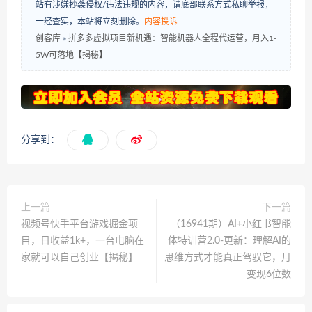
站有涉嫌抄袭侵权/违法违规的内容，请底部联系方式私聊举报，
一经查实，本站将立刻删除。
内容投诉
创客库
»
拼多多虚拟项目新机遇：智能机器人全程代运营，月入1-
5W可落地【揭秘】
分享到：
上一篇
下一篇
视频号快手平台游戏掘金项
（16941期）AI+小红书智能
目，日收益1k+，一台电脑在
体特训营2.0-更新：理解AI的
家就可以自己创业【揭秘】
思维方式才能真正驾驭它，月
变现6位数