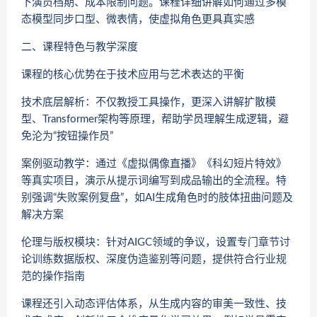
下演员档期、成本限制问题。课程详细讲解如何通过多模
态模型同步口型、微表情，使虚拟角色更具真实感
二、课程特色与教学深度
课程的核心优势在于​​技术应用与艺术表达的平衡​​
​​技术底层解析​​：不仅教授工具操作，更深入讲解扩散模
型、Transformer架构等原理，帮助学员理解生成逻辑，避
免沦为“按钮操作员”
​​案例驱动教学​​：通过《虚拟偶像直播》《科幻短片特效》
等真实项目，演示从提示词编写到成品输出的全流程。特
别强调“失败案例复盘”，如AI生成角色时的肢体扭曲问题及
解决方案
​​伦理与版权模块​​：针对AIGC领域的争议，设置专门章节讨
论训练数据版权、深度伪造鉴别等问题，提供符合行业规
范的操作指南
课程还引入​​动态评估体系​​，从生成内容的审美一致性、技