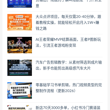
货输出，彻底的了解AI短剧是一门什么生
意
大众点评项目，每天仅需20-40分钟，跟
着教程实操，就能轻松开启月入1W+賺
钱之路
AI王者荣耀MVP结算画面，王者P图新玩
法，引流王者游戏粉变现
汽车广告剪辑教学：从素材筛选到成片输
出，新手也能剪出高级感汽车大片
零基础学习书单剪辑，热门视频类型的完
整制作流程（更新2026）
新店70天3000多单，小红书冷门赛道装