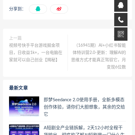
分享到：
上一篇
下一篇
视频号快手平台游戏掘金项
（16941期）AI+小红书智能
目，日收益1k+，一台电脑在
体特训营2.0-更新：理解AI的
家就可以自己创业【揭秘】
思维方式才能真正驾驭它，月
变现6位数
最新文章
即梦Seedance 2.0使用手册，全新多模态
创作体验，请你们大胆想象，其余的交给
它
A短剧全产业链拆解，2天12小时全程干