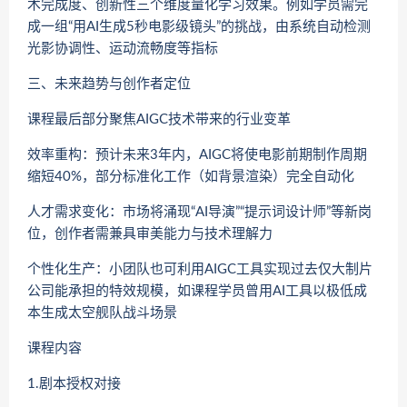
术完成度、创新性三个维度量化学习效果。例如学员需完
成一组“用AI生成5秒电影级镜头”的挑战，由系统自动检测
光影协调性、运动流畅度等指标
三、未来趋势与创作者定位
课程最后部分聚焦AIGC技术带来的行业变革
​​效率重构​​：预计未来3年内，AIGC将使电影前期制作周期
缩短40%，部分标准化工作（如背景渲染）完全自动化
​​人才需求变化​​：市场将涌现“AI导演”“提示词设计师”等新岗
位，创作者需兼具审美能力与技术理解力
​​个性化生产​​：小团队也可利用AIGC工具实现过去仅大制片
公司能承担的特效规模，如课程学员曾用AI工具以极低成
本生成太空舰队战斗场景
课程内容
1.剧本授权对接