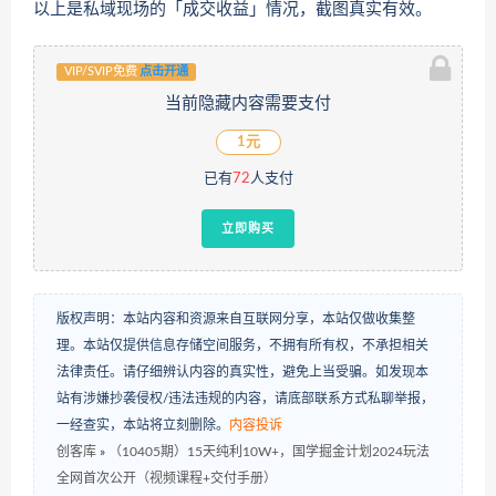
以上是私域现场的「成交收益」情况，截图真实有效。
VIP/SVIP免费
点击开通
当前隐藏内容需要支付
1元
已有
72
人支付
立即购买
版权声明：本站内容和资源来自互联网分享，本站仅做收集整
理。本站仅提供信息存储空间服务，不拥有所有权，不承担相关
法律责任。请仔细辨认内容的真实性，避免上当受骗。如发现本
站有涉嫌抄袭侵权/违法违规的内容，请底部联系方式私聊举报，
一经查实，本站将立刻删除。
内容投诉
创客库
»
（10405期）15天纯利10W+，国学掘金计划2024玩法
全网首次公开（视频课程+交付手册）