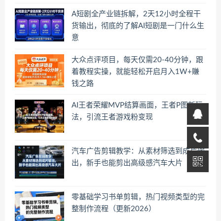
A短剧全产业链拆解，2天12小时全程干
货输出，彻底的了解AI短剧是一门什么生
意
大众点评项目，每天仅需20-40分钟，跟
着教程实操，就能轻松开启月入1W+賺
钱之路
AI王者荣耀MVP结算画面，王者P图新玩
法，引流王者游戏粉变现
汽车广告剪辑教学：从素材筛选到成片输
出，新手也能剪出高级感汽车大片
零基础学习书单剪辑，热门视频类型的完
整制作流程（更新2026）