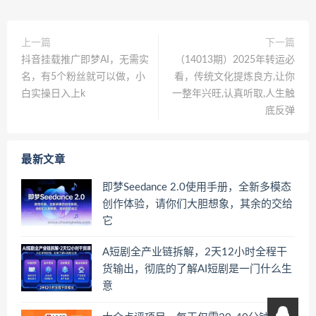
上一篇
下一篇
抖音挂载推广即梦AI，无需实
（14013期）2025年转运必
名，有5个粉丝就可以做，小
看，传统文化提炼良方,让你
白实操日入上k
一整年兴旺,认真听取,人生触
底反弹
最新文章
即梦Seedance 2.0使用手册，全新多模态
创作体验，请你们大胆想象，其余的交给
它
A短剧全产业链拆解，2天12小时全程干
货输出，彻底的了解AI短剧是一门什么生
意