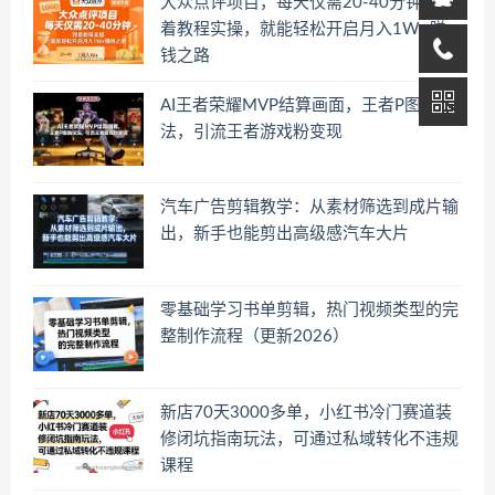
大众点评项目，每天仅需20-40分钟，跟
着教程实操，就能轻松开启月入1W+賺
钱之路
AI王者荣耀MVP结算画面，王者P图新玩
法，引流王者游戏粉变现
汽车广告剪辑教学：从素材筛选到成片输
出，新手也能剪出高级感汽车大片
零基础学习书单剪辑，热门视频类型的完
整制作流程（更新2026）
新店70天3000多单，小红书冷门赛道装
修闭坑指南玩法，可通过私域转化不违规
课程