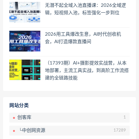
无潜不起全域入池直播课：2026全域逻
辑，短视频入池，标签强化一步到位
2026用工具爆改生意，AI时代创收机
会，AI打造爆款直播间
（17393期）AI+摄影提效实战营，从本
地部署，主流工具实战，到高阶工作流搭
建的全链路技能
网站分类
创客库
1
└中创网资源
17289