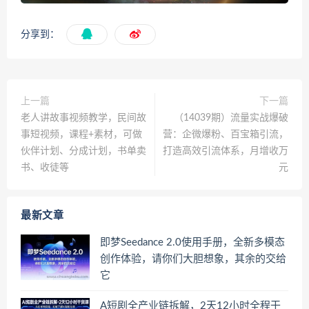
分享到：
上一篇
下一篇
老人讲故事视频教学，民间故
（14039期）流量实战爆破
事短视频，课程+素材，可做
营：企微爆粉、百宝箱引流，
伙伴计划、分成计划，书单卖
打造高效引流体系，月增收万
书、收徒等
元
最新文章
即梦Seedance 2.0使用手册，全新多模态
创作体验，请你们大胆想象，其余的交给
它
A短剧全产业链拆解，2天12小时全程干