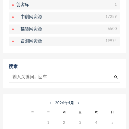
创客库
1
└中创网资源
17289
└福缘网资源
6500
└冒泡网资源
19974
搜索
«
2026年4月
»
一
二
三
四
五
六
日
1
2
3
4
5