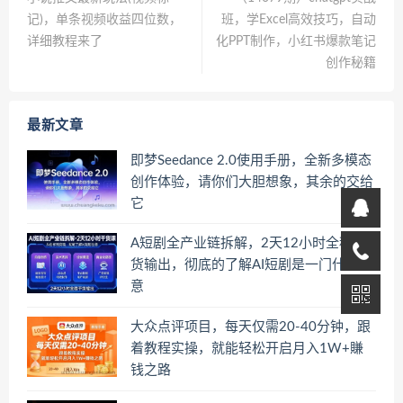
记)，单条视频收益四位数，
班，学Excel高效技巧，自动
详细教程来了
化PPT制作，小红书爆款笔记
创作秘籍
最新文章
即梦Seedance 2.0使用手册，全新多模态
创作体验，请你们大胆想象，其余的交给
它
A短剧全产业链拆解，2天12小时全程干
货输出，彻底的了解AI短剧是一门什么生
意
大众点评项目，每天仅需20-40分钟，跟
着教程实操，就能轻松开启月入1W+賺
钱之路