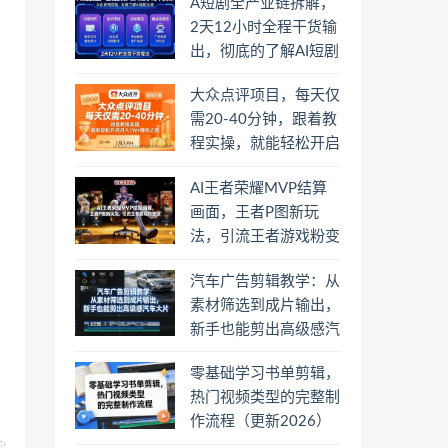
A短剧全产业链拆解，
2天12小时全程干货输
出，彻底的了解AI短剧
是一门什么生意
大众点评项目，每天仅
需20-40分钟，跟着教
程实操，就能轻松开启
月入1W+賺钱之路
AI王者荣耀MVP结算
画面，王者P图新玩
法，引流王者游戏粉变
现
汽车广告剪辑教学：从
素材筛选到成片输出，
新手也能剪出高级感汽
车大片
零基础学习书单剪辑，
热门视频类型的完整制
作流程（更新2026）