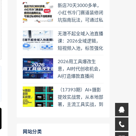
新店70天3000多单，
小红书冷门赛道装修闭
坑指南玩法，可通过私
域转化不违规课程
无潜不起全域入池直播
课：2026全域逻辑，
短视频入池，标签强化
一步到位
2026用工具爆改生
意，AI时代创收机会，
AI打造爆款直播间
（17393期）AI+摄影
提效实战营，从本地部
署，主流工具实战，到
高阶工作流搭建的全链
路技能
网站分类