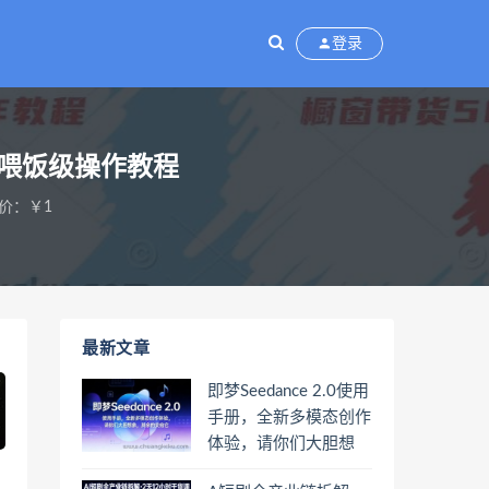
登录
，喂饭级操作教程
价：￥1
最新文章
即梦Seedance 2.0使用
手册，全新多模态创作
体验，请你们大胆想
象，其余的交给它