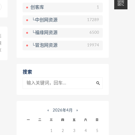
创客库
1
└中创网资源
17289
└福缘网资源
6500
篇
课
└冒泡网资源
19974
享
搜索
«
2026年4月
»
一
二
三
四
五
六
日
1
2
3
4
5