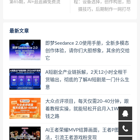
第65期，AI+逛逛薅免费流
程：设备选择，创作构思，拍
摄技巧，后期制作一网打尽
最新文章
即梦Seedance 2.0使用手册，全新多模态
创作体验，请你们大胆想象，其余的交给
它
A短剧全产业链拆解，2天12小时全程干
货输出，彻底的了解AI短剧是一门什么生
意
大众点评项目，每天仅需20-40分钟，跟
着教程实操，就能轻松开启月入1W+賺
钱之路
AI王者荣耀MVP结算画面，王者P图新玩
法，引流王者游戏粉变现