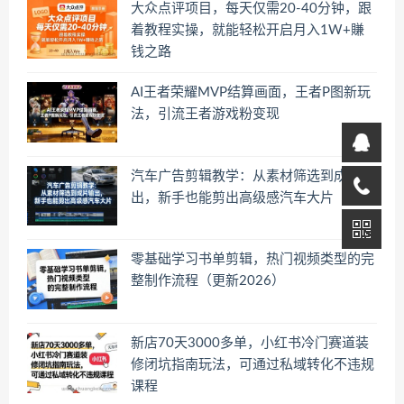
大众点评项目，每天仅需20-40分钟，跟
着教程实操，就能轻松开启月入1W+賺
钱之路
AI王者荣耀MVP结算画面，王者P图新玩
法，引流王者游戏粉变现
汽车广告剪辑教学：从素材筛选到成片输
出，新手也能剪出高级感汽车大片
零基础学习书单剪辑，热门视频类型的完
整制作流程（更新2026）
新店70天3000多单，小红书冷门赛道装
修闭坑指南玩法，可通过私域转化不违规
课程