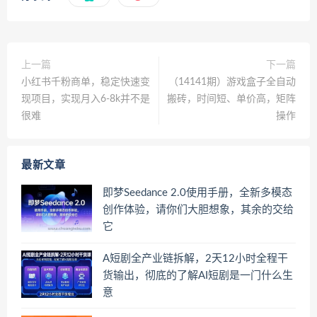
上一篇
下一篇
小红书千粉商单，稳定快速变
（14141期）游戏盒子全自动
现项目，实现月入6-8k并不是
搬砖，时间短、单价高，矩阵
很难
操作
最新文章
即梦Seedance 2.0使用手册，全新多模态
创作体验，请你们大胆想象，其余的交给
它
A短剧全产业链拆解，2天12小时全程干
货输出，彻底的了解AI短剧是一门什么生
意