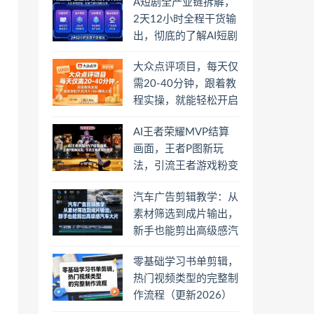
A短剧全产业链拆解，
2天12小时全程干货输
出，彻底的了解AI短剧
是一门什么生意
大众点评项目，每天仅
需20-40分钟，跟着教
程实操，就能轻松开启
月入1W+賺钱之路
AI王者荣耀MVP结算
画面，王者P图新玩
法，引流王者游戏粉变
现
汽车广告剪辑教学：从
素材筛选到成片输出，
新手也能剪出高级感汽
车大片
零基础学习书单剪辑，
热门视频类型的完整制
作流程（更新2026）