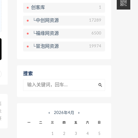
创客库
1
└中创网资源
17289
└福缘网资源
6500
└冒泡网资源
19974
搜索
篇
未
«
2026年4月
»
豪
一
二
三
四
五
六
日
1
2
3
4
5