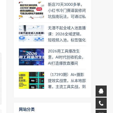
新店70天3000多单，
小红书冷门赛道装修闭
坑指南玩法，可通过私
域转化不违规课程
无潜不起全域入池直播
课：2026全域逻辑，
短视频入池，标签强化
一步到位
2026用工具爆改生
意，AI时代创收机会，
AI打造爆款直播间
（17393期）AI+摄影
提效实战营，从本地部
署，主流工具实战，到
高阶工作流搭建的全链
路技能
网站分类