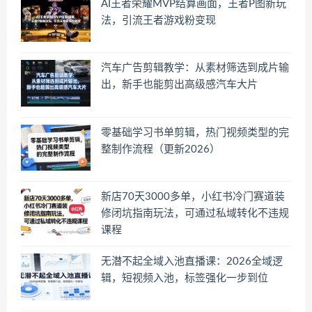
AI王者荣耀MVP结算画面，王者P图新玩
法，引流王者游戏粉变现
汽车广告剪辑教学：从素材筛选到成片输
出，新手也能剪出高级感汽车大片
零基础学习书单剪辑，热门视频类型的完
整制作流程（更新2026）
新店70天3000多单，小红书冷门赛道装
修闭坑指南玩法，可通过私域转化不违规
课程
无潜不起全域入池直播课：2026全域逻
辑，短视频入池，标签强化一步到位