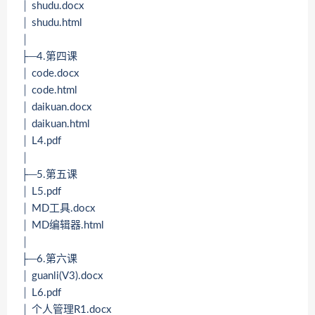
│ shudu.docx
│ shudu.html
│
├─4.第四课
│ code.docx
│ code.html
│ daikuan.docx
│ daikuan.html
│ L4.pdf
│
├─5.第五课
│ L5.pdf
│ MD工具.docx
│ MD编辑器.html
│
├─6.第六课
│ guanli(V3).docx
│ L6.pdf
│ 个人管理R1.docx