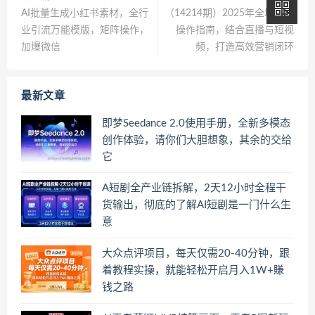
AI批量生成小红书素材，全行
（14214期）2025年全域投放
业引流万能模版，矩阵操作，
操作指南，结合直播与短视
加爆微信
频，打造高效营销闭环
最新文章
即梦Seedance 2.0使用手册，全新多模态
创作体验，请你们大胆想象，其余的交给
它
A短剧全产业链拆解，2天12小时全程干
货输出，彻底的了解AI短剧是一门什么生
意
大众点评项目，每天仅需20-40分钟，跟
着教程实操，就能轻松开启月入1W+賺
钱之路