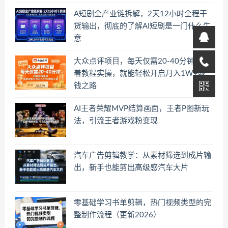
A短剧全产业链拆解，2天12小时全程干
货输出，彻底的了解AI短剧是一门什么生
意
大众点评项目，每天仅需20-40分钟，跟
着教程实操，就能轻松开启月入1W+賺
钱之路
AI王者荣耀MVP结算画面，王者P图新玩
法，引流王者游戏粉变现
汽车广告剪辑教学：从素材筛选到成片输
出，新手也能剪出高级感汽车大片
零基础学习书单剪辑，热门视频类型的完
整制作流程（更新2026）