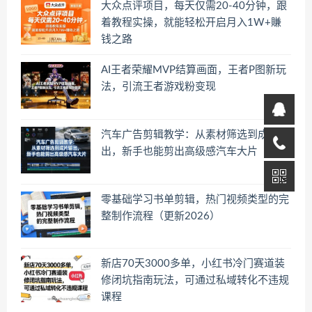
大众点评项目，每天仅需20-40分钟，跟
着教程实操，就能轻松开启月入1W+賺
钱之路
AI王者荣耀MVP结算画面，王者P图新玩
法，引流王者游戏粉变现
汽车广告剪辑教学：从素材筛选到成片输
出，新手也能剪出高级感汽车大片
零基础学习书单剪辑，热门视频类型的完
整制作流程（更新2026）
新店70天3000多单，小红书冷门赛道装
修闭坑指南玩法，可通过私域转化不违规
课程