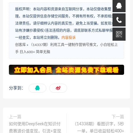
版权声明：本站内容和资源来自互联网分享，本站仅做收集整
理。本站仅提供信息存储空间服务，不拥有所有权，不承担相关
法律责任。请仔细辨认内容的真实性，避免上当受骗。如发现本
站有涉嫌抄袭侵权/违法违规的内容，请底部联系方式私聊举报，
一经查实，本站将立刻删除。
内容投诉
创客库
»
（14337期）利用工具一键制作营销号推文，小白轻松上
手 日入600+ 简单无脑
分享到：
上一篇
下一篇
如何使用DeepSeek在知识付
（14338期）看图识字，5秒
费赛道价值变现，引流+变现
一单，单日收益轻松400+