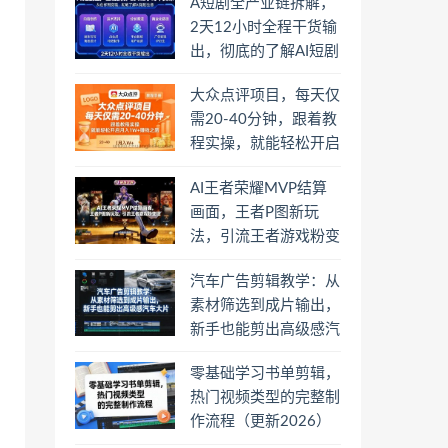
A短剧全产业链拆解，
2天12小时全程干货输
出，彻底的了解AI短剧
是一门什么生意
大众点评项目，每天仅
需20-40分钟，跟着教
程实操，就能轻松开启
月入1W+賺钱之路
AI王者荣耀MVP结算
画面，王者P图新玩
法，引流王者游戏粉变
现
汽车广告剪辑教学：从
素材筛选到成片输出，
新手也能剪出高级感汽
车大片
零基础学习书单剪辑，
热门视频类型的完整制
作流程（更新2026）