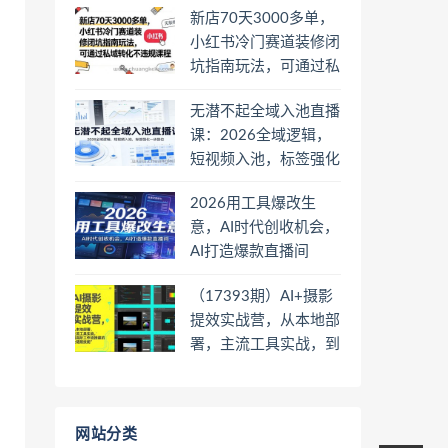
新店70天3000多单，
小红书冷门赛道装修闭
坑指南玩法，可通过私
域转化不违规课程
无潜不起全域入池直播
课：2026全域逻辑，
短视频入池，标签强化
一步到位
2026用工具爆改生
意，AI时代创收机会，
AI打造爆款直播间
（17393期）AI+摄影
提效实战营，从本地部
署，主流工具实战，到
高阶工作流搭建的全链
路技能
网站分类