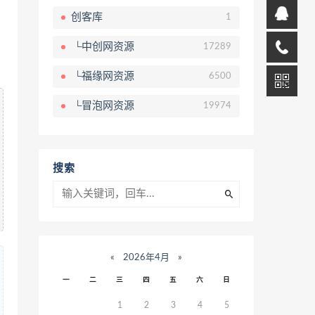
创客库
1
└中创网资源
17289
└福缘网资源
6500
└冒泡网资源
19974
搜索
«
2026年4月
»
一
二
三
四
五
六
日
1
2
3
4
5