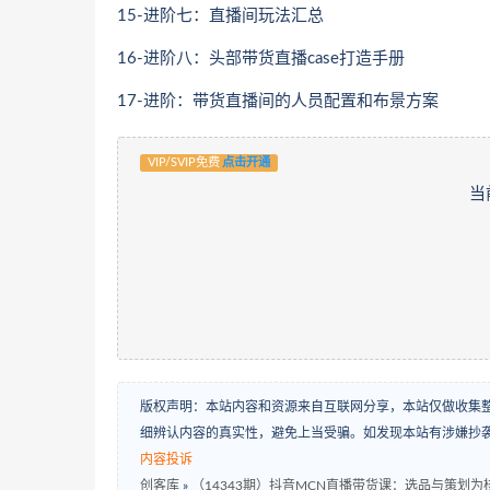
15-进阶七：直播间玩法汇总
16-进阶八：头部带货直播case打造手册
17-进阶：带货直播间的人员配置和布景方案
VIP/SVIP免费
点击开通
当
版权声明：本站内容和资源来自互联网分享，本站仅做收集
细辨认内容的真实性，避免上当受骗。如发现本站有涉嫌抄
内容投诉
创客库
»
（14343期）抖音MCN直播带货课：选品与策划为核