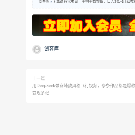
创客库
»
闲鱼高转化项目，手把手教你做，日入3张+(详细教程
创客库
上一篇
用DeepSeek做宫崎骏风格飞行视频，条条作品都是爆
变现多张