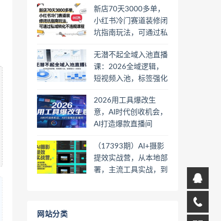
新店70天3000多单，
小红书冷门赛道装修闭
坑指南玩法，可通过私
域转化不违规课程
无潜不起全域入池直播
课：2026全域逻辑，
短视频入池，标签强化
一步到位
2026用工具爆改生
意，AI时代创收机会，
AI打造爆款直播间
（17393期）AI+摄影
提效实战营，从本地部
署，主流工具实战，到
高阶工作流搭建的全链
路技能
网站分类