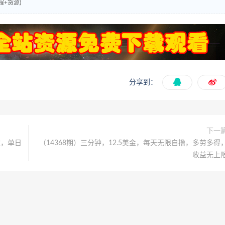
+货源)
分享到：
下一
款，单日
（14368期）三分钟，12.5美金，每天无限自撸，多劳多得
收益无上