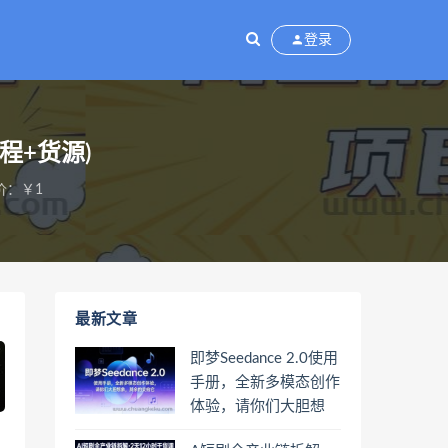
登录
程+货源)
价：￥1
最新文章
即梦Seedance 2.0使用
手册，全新多模态创作
体验，请你们大胆想
象，其余的交给它