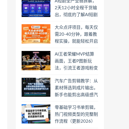
A短剧全产业链拆解，
2天12小时全程干货输
出，彻底的了解AI短剧
是一门什么生意
大众点评项目，每天仅
需20-40分钟，跟着教
程实操，就能轻松开启
月入1W+賺钱之路
AI王者荣耀MVP结算
画面，王者P图新玩
法，引流王者游戏粉变
现
汽车广告剪辑教学：从
素材筛选到成片输出，
新手也能剪出高级感汽
车大片
零基础学习书单剪辑，
热门视频类型的完整制
作流程（更新2026）