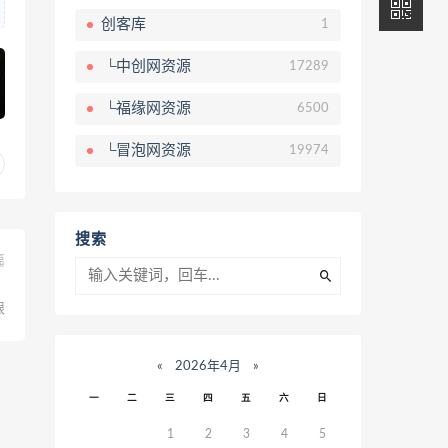
创客库
1
└中创网资源
17289
└福缘网资源
6500
└冒泡网资源
19974
搜索
篇
，
限
«
2026年4月
»
一
二
三
四
五
六
日
1
2
3
4
5