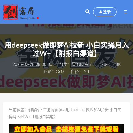
登录
用deepseek做即梦Ai拉新 小白实操月入
过W+【附报白渠道】
2025-02-28 08:00:00
分类：
冒泡网资源
热度：3.3K
评论：
0
售价：￥1
当前位置：
创客库
冒泡网资源
用deepseek做即梦Ai拉新 小白实
操月入过W+【附报白渠道】